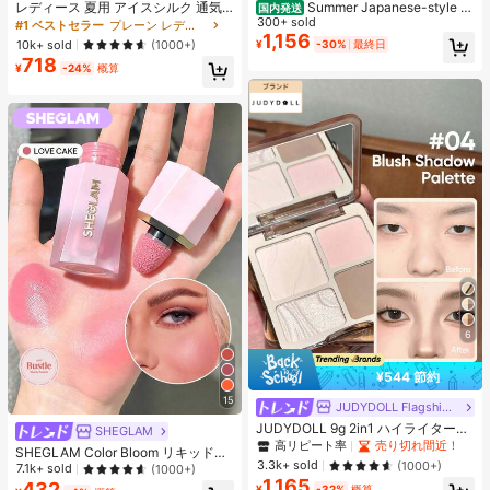
レディース 夏用 アイスシルク 通気
Summer Japanese-style c
国内発送
性 ランニングパンツ、速乾 軽量 ス
ute girl look, Sanrio Hello Kitty simp
300+ sold
#1 ベストセラー
プレーン レディースパンツ
ポーツパンツ ジッパーポケット & ウ
le pattern print, pure cotton sweet-
1,156
10k+ sold
(1000+)
¥
-30%
最終日
エストバンド付き フィットネス & ジ
style T-shirt
718
ョギング用 ブラック、アスレジャー
¥
-24%
概算
6
¥544 節約
15
JUDYDOLL Flagship Store
JUDYDOLL 9g 2in1 ハイライター&
SHEGLAM
コントアーパレット、マット&シマ
高リピート率
売り切れ間近！
SHEGLAM Color Bloom リキッドチ
ーブラッシュパレット、初心者、自
3.3k+ sold
(1000+)
ークマット仕上げ-Love Cake チー
7.1k+ sold
(1000+)
分用、ギフトにも最適、パーティ
ク 女性と女の子のためのブランドビ
1,165
432
ー、デート、結婚式などのあらゆる
¥
-32%
概算