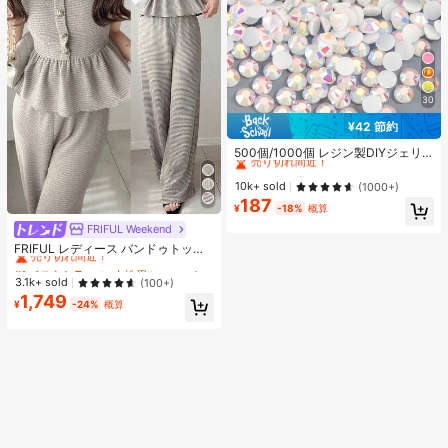
30
¥42 節約
#3 ベストセラー
に ホーム＆リビング
売り切れ間近！
500個/1000個 レジン製DIYジェリ
ーフラットバックラインストーン 小
#3 ベストセラー
#3 ベストセラー
に ホーム＆リビング
に ホーム＆リビング
さな丸型ラインストーン ミニ装飾ア
売り切れ間近！
売り切れ間近！
10k+ sold
(1000+)
クセサリー スマホケース、カップ、
187
#3 ベストセラー
に ホーム＆リビング
靴、ブーツ、衣類装飾、ハンドメイ
¥
-18%
概算
売り切れ間近！
ドDIYアイドル応援ファン、ネーム
FRIFUL Weekend
#1 ベストセラー
に 女性用ツーピース衣装
タグ用
売り切れ間近！
FRIFUL レディース バンドゥトップ
コントラストトリム＆ラッフルヘム
#1 ベストセラー
#1 ベストセラー
に 女性用ツーピース衣装
に 女性用ツーピース衣装
ルーズワイドレッグパンツ スウィー
売り切れ間近！
売り切れ間近！
3.1k+ sold
(100+)
ト 2点セット 夏用
1,749
#1 ベストセラー
に 女性用ツーピース衣装
¥
-24%
概算
売り切れ間近！