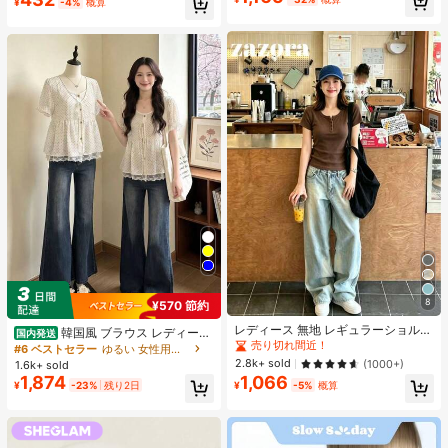
¥
-4%
概算
ューティーコスメメイクアップ
シーンで使用可能
8
¥570 節約
レディース 無地 レギュラーショルダ
韓国風 ブラウス レディース
国内発送
ー 半袖Tシャツ ラウンドネック スリ
売り切れ間近！
夏 ドット柄 フェイクレイヤード 半
#6 ベストセラー
ゆるい 女性用ブラウス
ムフィット 美シルエット 伸縮性 軽
袖 パフスリーブ レース切替 リボン
2.8k+ sold
(1000+)
1.6k+ sold
量 通気性 快適 夏用 万能 オールマッ
デザイン 細見え フェミニン デート
1,874
1,066
チ トップス
¥
-23%
残り2日
¥
-5%
概算
お出かけ