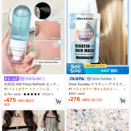
¥407 節約
SHEGLAM
Slow Sunday
SHEGLAM Press Refresh セッティ
Slow Sunday ケラチンヘアマスク、
ングスプレー 女性と女の子のための
ケラチン、タンパク質豊富な成分、
#1 ベストセラー
ナチュラル 設定スプレー
#1 ベストセラー
輝きを高める ヘアトリートメント
ブランドビューティーコスメメイク
強力な保湿、髪の補修と強化、すべ
800+ sold
6.7k+ sold
(1000+)
アップ
ての髪質に対応、バケーション、ビ
276
475
¥
-60%
残り2日
ーチ、旅行の必需品、夏のヘアケア
¥
-9%
最終日
に最適
概算